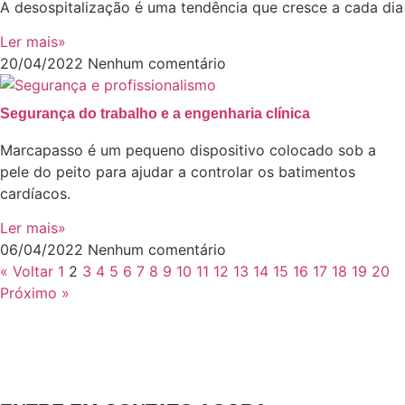
A desospitalização é uma tendência que cresce a cada dia
Ler mais»
20/04/2022
Nenhum comentário
Segurança do trabalho e a engenharia clínica
Marcapasso é um pequeno dispositivo colocado sob a
pele do peito para ajudar a controlar os batimentos
cardíacos.
Ler mais»
06/04/2022
Nenhum comentário
« Voltar
1
2
3
4
5
6
7
8
9
10
11
12
13
14
15
16
17
18
19
20
Próximo »