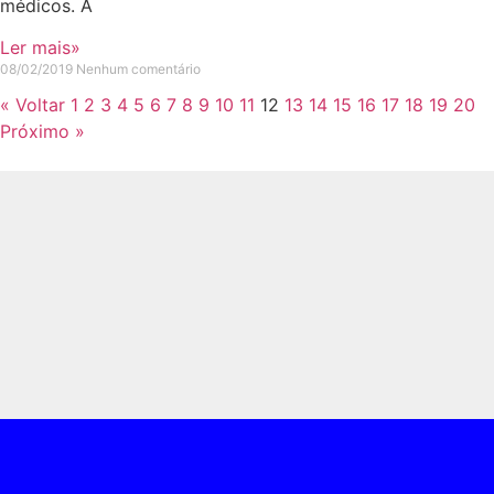
médicos. A
Ler mais»
08/02/2019
Nenhum comentário
« Voltar
1
2
3
4
5
6
7
8
9
10
11
12
13
14
15
16
17
18
19
20
Próximo »