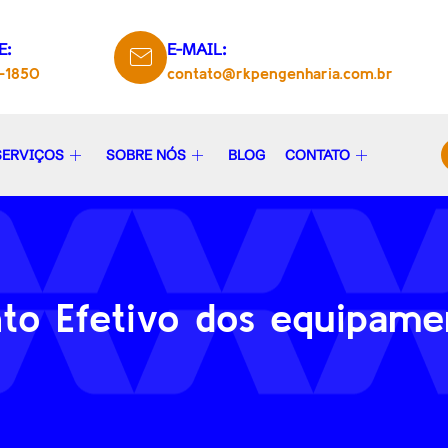
E:
E-MAIL:
5-1850
contato@rkpengenharia.com.br
SERVIÇOS
SOBRE NÓS
BLOG
CONTATO
to Efetivo dos equipame