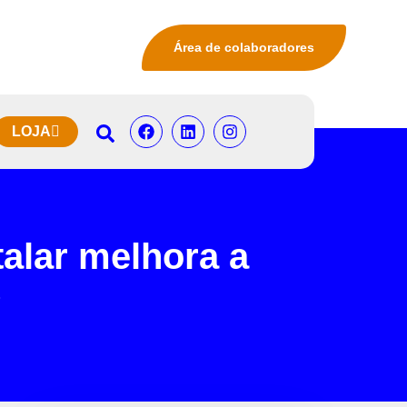
Área de colaboradores
LOJA
talar melhora a
?