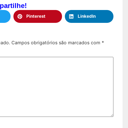
artilhe!
Pinterest
LinkedIn
cado.
Campos obrigatórios são marcados com
*