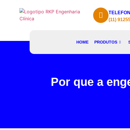
TELEFON
(11) 9125
HOME
PRODUTOS
Por que a enge