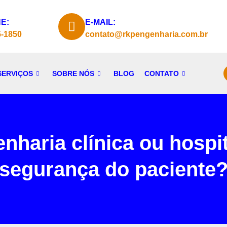
E:
E-MAIL:
5-1850
contato@rkpengenharia.com.br
SERVIÇOS
SOBRE NÓS
BLOG
CONTATO
nharia clínica ou hospi
segurança do paciente