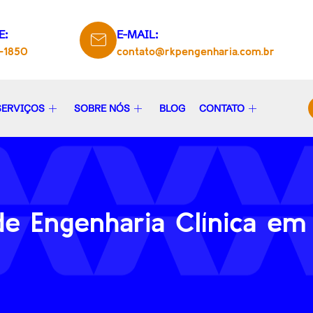
E:
E-MAIL:
5-1850
contato@rkpengenharia.com.br
SERVIÇOS
SOBRE NÓS
BLOG
CONTATO
e Engenharia Clínica e