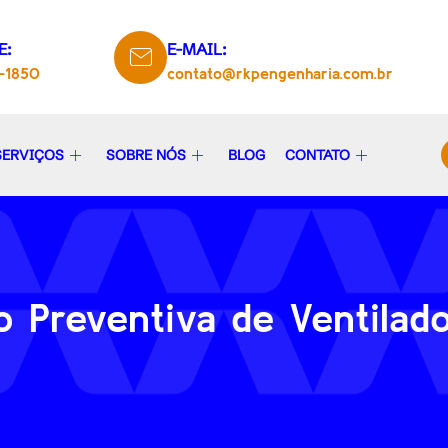
E:
E-MAIL:
5-1850
contato@rkpengenharia.com.br
SERVIÇOS
SOBRE NÓS
BLOG
CONTATO
 Preventiva de Ventilad